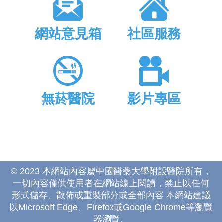
網站意見箱
社區服務
無菸醫院
影片專區
© 2023 本網站內容屬中國醫藥大學附設醫院所有，
一切內容僅供使用者在網站線上閱讀，禁止以任何
形式儲存、散佈或重製部分或全部內容 本網站建議
以Microsoft Edge、Firefox或Google Chrome等瀏覽
器瀏覽。