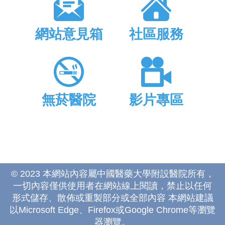
網站意見箱
社區服務
無菸醫院
影片專區
© 2023 本網站內容屬中國醫藥大學附設醫院所有，
一切內容僅供使用者在網站線上閱讀，禁止以任何
形式儲存、散佈或重製部分或全部內容 本網站建議
以Microsoft Edge、Firefox或Google Chrome等瀏覽
器瀏覽。