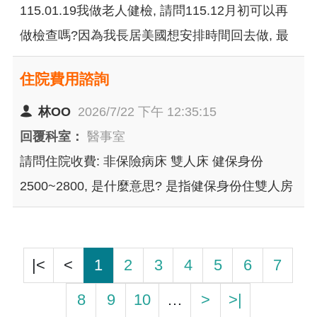
115.01.19我做老人健檢, 請問115.12月初可以再
做檢查嗎?因為我長居美國想安排時間回去做, 最
快何時可以做? 幾天可以看報告? 還有我女兒(28
住院費用諮詢
歲)約七年無月經在美國已檢查腦下垂體(無腫瘤)
雌激素.下視丘....數據很低, 有推薦的醫生嗎?好醫
林OO
2026/7/22 下午 12:35:15
術好道德觀的醫師, 據我所知這方面好像健保不支
回覆科室：
醫事室
援, 醫療好像不發達, 請以email回我謝謝你
請問住院收費: 非保險病床 雙人床 健保身份
2500~2800, 是什麼意思? 是指健保身份住雙人房
需自費2500~2800的意思嗎？
|<
<
1
2
3
4
5
6
7
8
9
10
…
>
>|