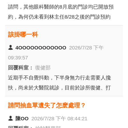
請問，其他眼科醫師的8月底的門診均已開放預
約，為何仍未看到林主任8/28之後的門診預約
呢???
該掛哪一科
4OOOOOOOOOOOO
2026/7/28 下午
09:39:57
回覆科室：
復健部
近期手不自覺抖動，下半身無力行走需要人攙
扶，尚未於大醫院就診，目前於診所復健、打
針，於椅子上只能坐30-50分鐘，無法久坐，但有
請問抽血單遺失了怎麽處理？
時又能自行牽機車並進行15-20分鐘的路程，需要
進行核磁共振嗎？
陳OO
2026/7/28 下午 08:44:21