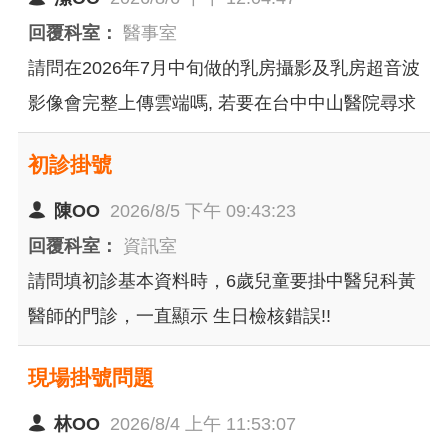
回覆科室：
醫事室
請問在2026年7月中旬做的乳房攝影及乳房超音波
影像會完整上傳雲端嗎, 若要在台中中山醫院尋求
第二意見, 中山醫師可以查閱完整影像嗎？ 若需
初診掛號
要調閱影像的話如何辦理（時間／地點／費
用）？ 謝謝！
陳OO
2026/8/5 下午 09:43:23
回覆科室：
資訊室
請問填初診基本資料時，6歲兒童要掛中醫兒科黃
醫師的門診，一直顯示 生日檢核錯誤!!
現場掛號問題
林OO
2026/8/4 上午 11:53:07