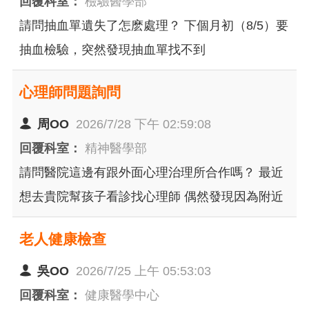
回覆科室：
檢驗醫學部
請問抽血單遺失了怎麽處理？ 下個月初（8/5）要
抽血檢驗，突然發現抽血單找不到
心理師問題詢問
周OO
2026/7/28 下午 02:59:08
回覆科室：
精神醫學部
請問醫院這邊有跟外面心理治理所合作嗎？ 最近
想去貴院幫孩子看診找心理師 偶然發現因為附近
的微笑心理治療所 同時也有貴院張O庭跟江O薇
老人健康檢查
心理師的資料 請問病歷兩邊會互通嗎？ 有點疑慮
想說特此詢問 謝謝
吳OO
2026/7/25 上午 05:53:03
回覆科室：
健康醫學中心