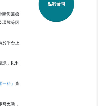
點我發問
診斷與醫療
及環境等因
再於平台上
資訊，以利
哪一科」
查
即時更新，