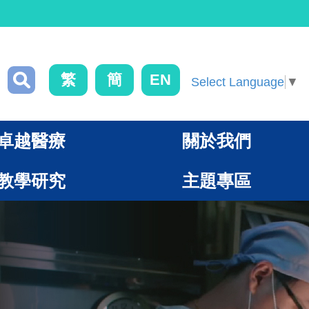
繁
簡
EN
Select Language
▼
卓越醫療
關於我們
教學研究
主題專區