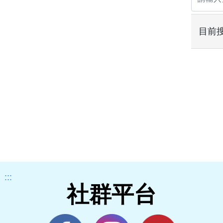
目前
:::
社群平台