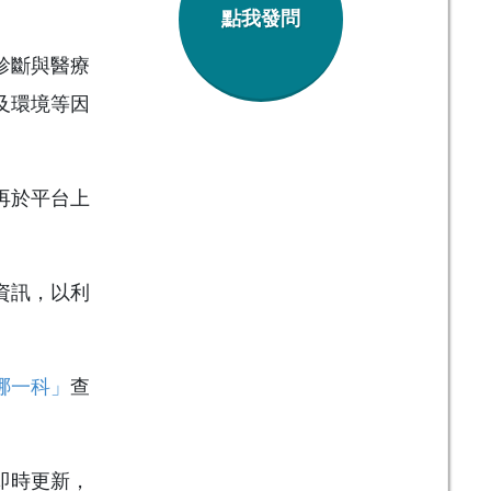
點我發問
診斷與醫療
及環境等因
再於平台上
資訊，以利
哪一科」
查
即時更新，