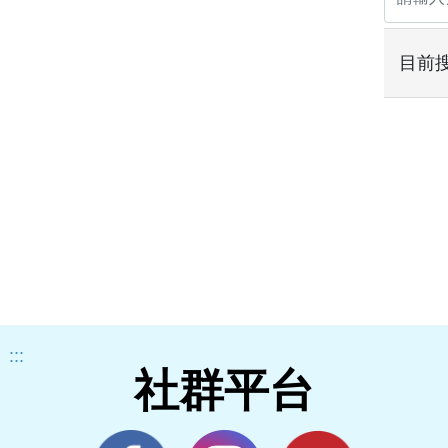
目前
:::
社群平台