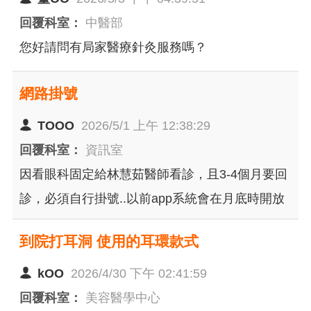
回覆科室：
中醫部
您好請問有局家醫療針灸服務嗎？
網路掛號
TOOO
2026/5/1 上午 12:38:29
回覆科室：
資訊室
因看眼科固定給林慧茹醫師看診，且3-4個月要回
診，必須自行掛號..以前app系統會在月底時開放
兩個月內掛號（我便可以選擇要掛哪天）這個模
到院打耳洞 使用的耳環款式
式掛號已持續好幾年了，某次要掛時發現系統打
開可掛的天數，但點進去又顯示“未開放”看日期也
kOO
2026/4/30 下午 02:41:59
並沒在兩個月內，是怎麼了嗎？突然的變動造成
回覆科室：
美容醫學中心