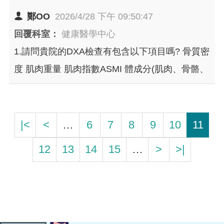
鄭OO
2026/4/28 下午 09:50:47
回覆科室：
健康醫學中心
1.請問貴院的DXA檢查有包含以下項目嗎? 骨質密
度 肌肉重量 肌肉指數ASMI 體成分(肌肉、骨骼、
體脂率) 內臟脂肪 腹臀脂肪比 2.請問掛號費+DXA
檢查費用各為多少? 3.檢查是否要先預約? 謝謝
|<
<
…
6
7
8
9
10
11
12
13
14
15
…
>
>|