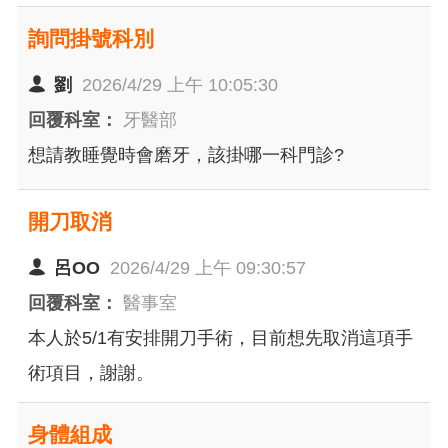
血絲及馬桶內小血塊掉落, 4/22開始血量稍增加
詢問掛號科別
(小號完擦有血)及4/25開始下腹痛增加, 至4/29更
有血量增加及下腹痛增加, 請問這會是什麼可能原
劉
2026/4/29 上午 10:05:30
因呢? 目前婦產科開給我voren+averine, 也說陰道
回覆科室：
牙醫部
超音波正常 前一次月經是4/6-4/11(月經未結束醫
想請教睡覺時會磨牙，該掛哪一科門診?
師建議4/11這個日期適合做子宮鏡)
開刀取消
呂OO
2026/4/29 上午 09:30:57
回覆科室：
醫事室
本人於5/1有安排開刀手術，目前想先取消這項手
術項目，謝謝。
身體組成