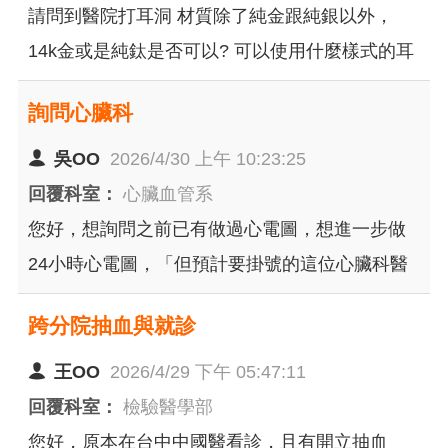
了掛號的不便，且該醫生資料也沒說明只能開一
請問到醫院打耳洞 材質除了純金跟純銀以外，
個月時間掛號呀！
14k金或是純鈦是否可以? 可以使用什麼樣式的耳
環扣，可否使用平底式的鎖法(底座先放入耳洞 耳
詢問心臟科
針在放入底座內鎖緊)? 蝴蝶扣似乎比較難清潔睡
覺時也比較容易壓到，謝謝
吳OO
2026/4/30 上午 10:23:25
回覆科室：
心臟血管系
您好，想詢問之前已有做過心電圖，想進一步做
24小時心電圖，「但預計要掛號的這位心臟科醫
生只有下午診」，想確認聽說這個裝機只能早
跨分院抽血與就診
上，是否就無法掛原本預計要掛的這位醫生？
王OO
2026/4/29 下午 05:47:11
回覆科室：
檢驗醫學部
您好，原本在台中中國醫看診，且有開立抽血