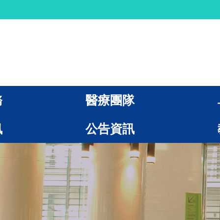
務
醫療團隊
訊
公告資訊