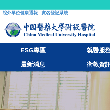
:::
院外單位健康通報
實名登記系統
ESG專區
就醫服
最新消息
衛教資