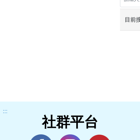
目前
:::
社群平台