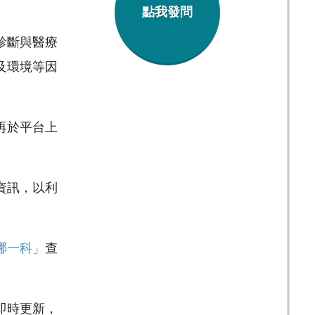
點我發問
診斷與醫療
及環境等因
再於平台上
資訊，以利
哪一科」
查
即時更新，