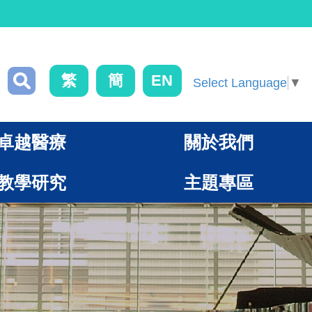
繁
簡
EN
Select Language
▼
卓越醫療
關於我們
教學研究
主題專區