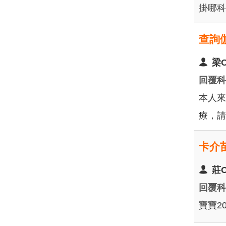
掛哪科
查詢
梁
回覆
本人來
療，請
卡介
莊
回覆
寶寶2