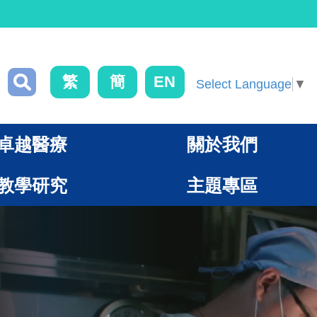
繁
簡
EN
Select Language
▼
卓越醫療
關於我們
教學研究
主題專區