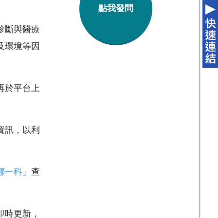
點我發問
診斷與醫療
及環境等因
再於平台上
資訊，以利
哪一科」
查
即時更新，