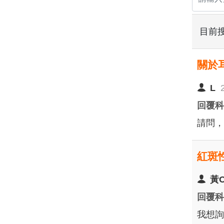
目前
關於
L
回覆
請問，
紅斑
黃
回覆
我想詢