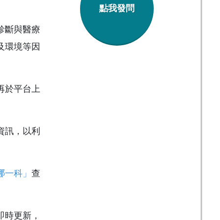
點我發問
診斷與醫療
及環境等因
再於平台上
資訊，以利
哪一科」
查
即時更新，