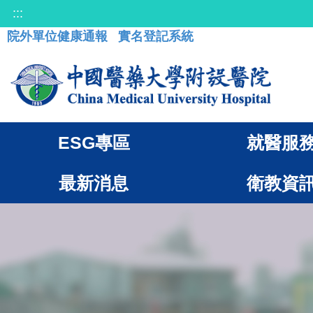
:::
院外單位健康通報
實名登記系統
ESG專區
就醫服
最新消息
衛教資