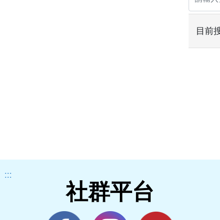
目前
:::
社群平台