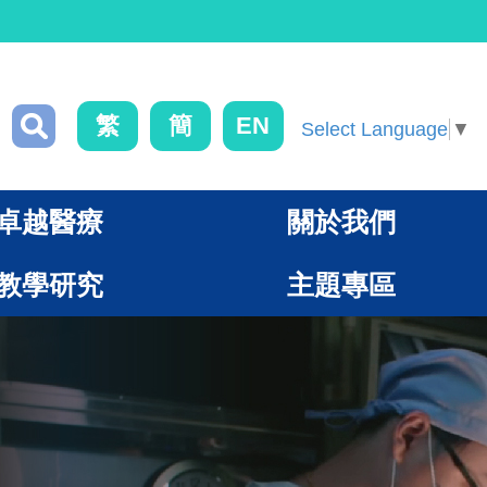
繁
簡
EN
Select Language
▼
卓越醫療
關於我們
教學研究
主題專區