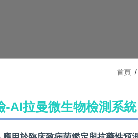
首頁
/
檢-AI拉曼微生物檢測系統
－應用於臨床致病菌鑑定與抗藥性預