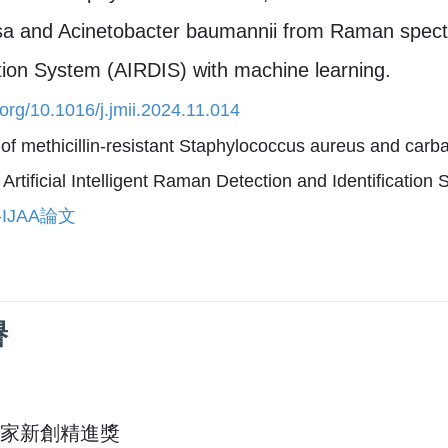
a and Acinetobacter baumannii from Raman spectra 
ation System (AIRDIS) with machine learning.
i.org/10.1016/j.jmii.2024.11.014
 of methicillin-resistant Staphylococcus aureus and ca
 Artificial Intelligent Raman Detection and Identificatio
-IJAA論文
譽
年國家新創精進獎