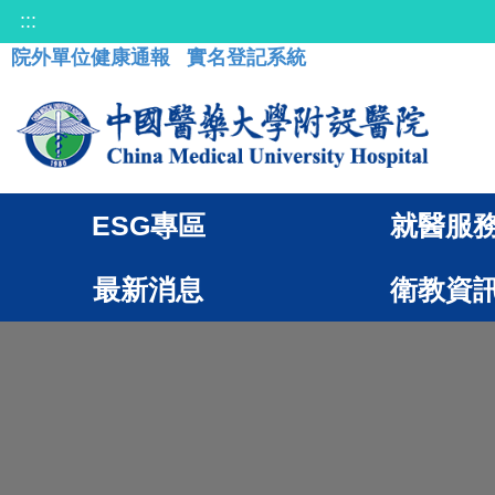
:::
院外單位健康通報
實名登記系統
ESG專區
就醫服
最新消息
衛教資