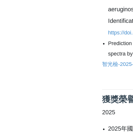
aeruginos
Identific
https://do
Prediction
spectra by
智光檢-2025
​獲獎榮
2025
2025