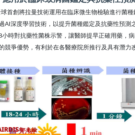
全球首創將拉曼技術運用在臨床微生物檢驗進行菌種
過AI深度學習技術，以提升菌種鑑定及抗藥性預測
-48小時對抗藥性菌株示警，讓醫師提早正確用藥，
的競爭優勢，有利於在各醫療院所推行及具有潛力