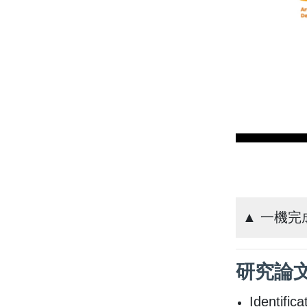
▲ 一機完
研究論
Identific