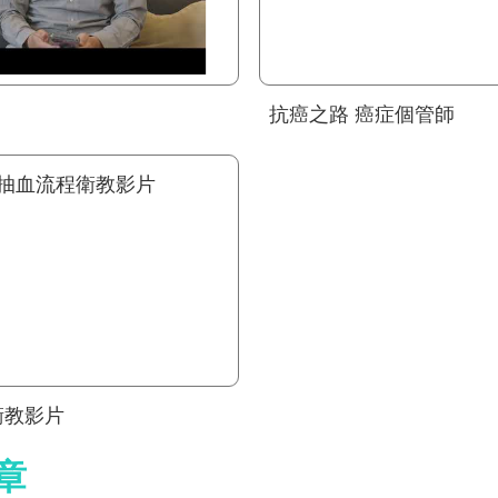
抗癌之路 癌症個管師
衛教影片
章