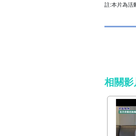
註:本片為活
相關影