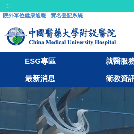
:::
院外單位健康通報
實名登記系統
ESG專區
就醫服
最新消息
衛教資