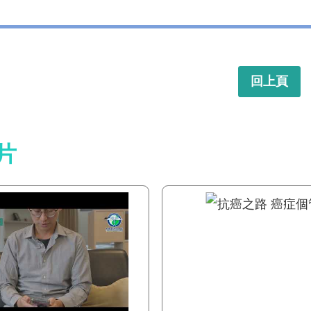
回上頁
片