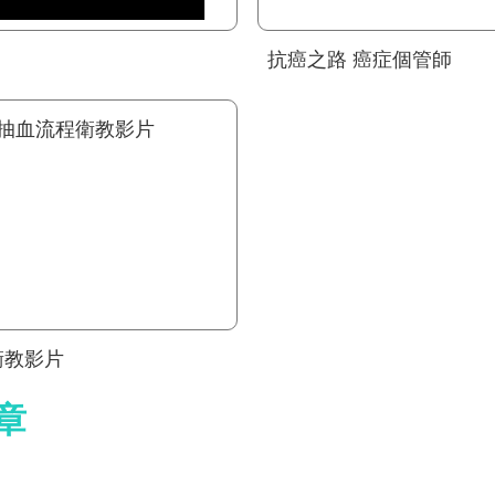
抗癌之路 癌症個管師
衛教影片
章