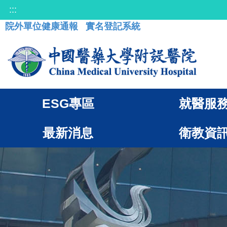
:::
院外單位健康通報
實名登記系統
ESG專區
就醫服
最新消息
衛教資