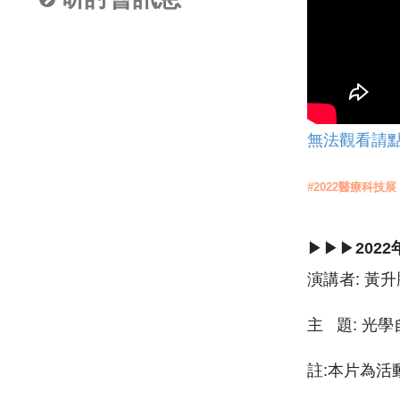
無法觀看請
#2022醫療科技展
▶▶▶
202
演講者: 黃
主 題: 光
註:本片為活