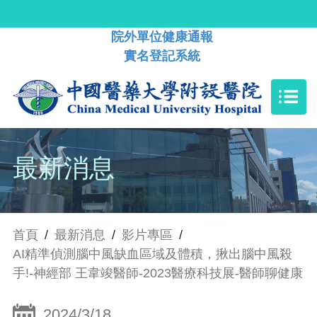
院外單位健康通報
實名登記系統
最新消息
首頁
/
最新消息
/
影片專區
/
AI精準偵測腦中風缺血區域及體積，揪出腦中風殺
手!-神經部 王韋竣醫師-2023醫療科技展-醫師聊健康
2024/3/18