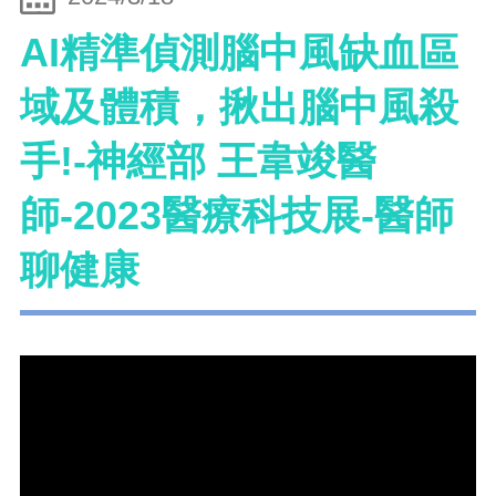
AI精準偵測腦中風缺血區
域及體積，揪出腦中風殺
手!-神經部 王韋竣醫
師-2023醫療科技展-醫師
聊健康