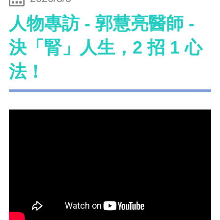
人物專訪 - 郭慧亮醫師 -
決「腎」人生，2 招 1 心
法！