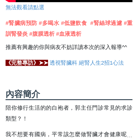
無法觀看請點選
#腎臟病預防 #多喝水 #低鹽飲食 #腎絲球過濾 #重
訓腎發炎 #腹膜透析 #血液透析
推薦有興趣的你與病友不妨詳讀本次的深入報導^^
《完整專訪》➤➤
透視腎臟科 絕腎人生2招1心法
內容簡介
陪你修行生活的的白袍者，郭主任門診常見的求診
類型？！
我不想要有國病，平常該怎麼做腎臟才會健康呢﹍