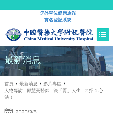
院外單位健康通報
實名登記系統
最新消息
首頁
/
最新消息
/
影片專區
/
人物專訪 - 郭慧亮醫師 - 決「腎」人生，2 招 1 心
法！
2020/3/5