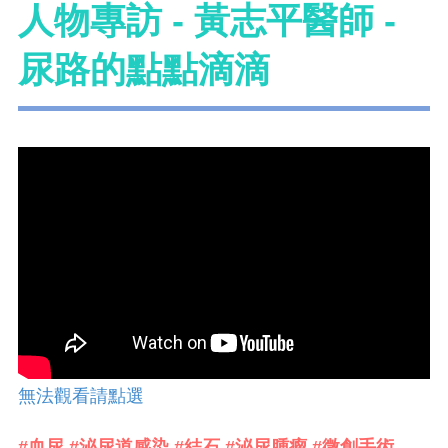
人物專訪 - 黃志平醫師 -
尿路的點點滴滴
無法觀看請點選
#血尿 #泌尿道感染 #結石 #泌尿腫瘤 #微創手術