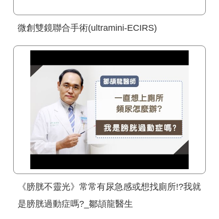
微創雙鏡聯合手術(ultramini-ECIRS)
《膀胱不靈光》常常有尿急感或想找廁所!?我就
是膀胱過動症嗎?_鄒頡龍醫生