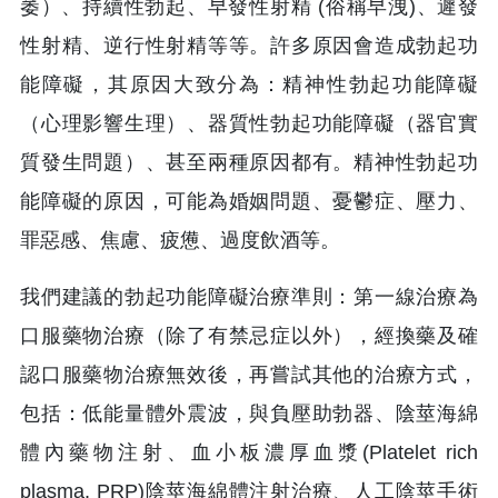
萎）、持續性勃起、早發性射精 (俗稱早洩)、遲發
性射精、逆行性射精等等。許多原因會造成勃起功
能障礙，其原因大致分為：精神性勃起功能障礙
（心理影響生理）、器質性勃起功能障礙（器官實
質發生問題）、甚至兩種原因都有。精神性勃起功
能障礙的原因，可能為婚姻問題、憂鬱症、壓力、
罪惡感、焦慮、疲憊、過度飲酒等。
我們建議的勃起功能障礙治療準則：第一線治療為
口服藥物治療（除了有禁忌症以外），經換藥及確
認口服藥物治療無效後，再嘗試其他的治療方式，
包括：低能量體外震波，與負壓助勃器、陰莖海綿
體內藥物注射、血小板濃厚血漿(Platelet rich
plasma, PRP)陰莖海綿體注射治療、人工陰莖手術