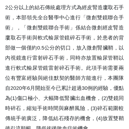
2公分以上的結石傳統處理方式為經皮腎造廔取石手
術，本部領先全台醫學中心進行「微創雙鏡聯合手
術」，「微創雙鏡聯合手術」係結合微創經皮腎造
廔取石手術與軟式輸尿管鏡碎石手術，於患者的背
部做一個僅約0.5公分的切口，放入微創腎臟鞘，以
內視鏡進行雷射碎石手術，同時亦放置輸尿管鞘以
進行軟式輸尿管鏡雷射碎石手術。此項手術需要兩
位有豐富經驗與絕佳默契的醫師方能進行，本團隊
自2020年6月開始至今已累計超過30例的經驗，優點
為(1)傷口極小、大幅降低腎臟出血機會，(2)雙鏡同
時碎石，縮短手術時間與麻醉風險，(3)碎石範圍較
傳統手術廣泛，降低結石殘存的機會，(4)放置雙鞘
後引流順暢，降低術後敗血症的機會。