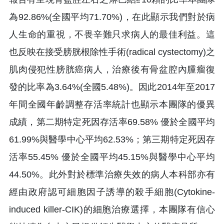
為92.86%(全國平均71.70%)，在此顯示我們對於病
人生命的重視，不畏辛難只求病人的最佳利益。這
也反映在接受膀胱根除性手術(radical cystectomy)之
肌肉侵犯性膀胱癌病人，治療後有骨盆腔內腫瘤復
發的比率為3.64%(全國5.48%)。因此2014年至2017
年間全國年齡調整存活率統計也顯示本團隊的優異
成績，第二期特定死因存活率69.58% 優於全國平均
61.99%與醫學中心平均62.53%；第三期特定死因存
活率55.45% 優於全國平均45.15%與醫學中心平均
44.50%。此外對於標準治療失效的病人本科部亦有
經由政府認可細胞因子誘導的殺手細胞(Cytokine-
induced killer-CIK)的細胞治療選擇，本團隊有信心