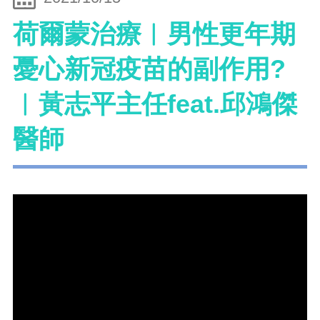
荷爾蒙治療︱男性更年期
憂心新冠疫苗的副作用?
︱黃志平主任feat.邱鴻傑
醫師