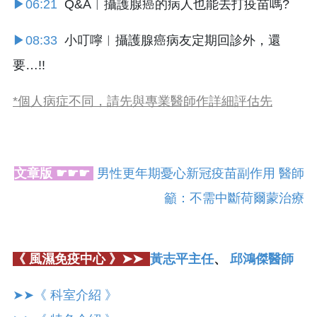
▶06:21
Q&A︱攝護腺癌的病人也能去打疫苗嗎?
▶08:33
小叮嚀︱攝護腺癌病友定期回診外，還
要…!!
*個人病症不同，請先與專業醫師作詳細評估先
文章版 ☛☛☛
男性更年期憂心新冠疫苗副作用 醫師
籲：不需中斷荷爾蒙治療
《 風濕免疫中心 》➤➤
黃志平主任
、
邱鴻傑醫師
➤➤《 科室介紹 》