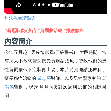
無法觀看請點選
#新冠肺炎#疫苗 #賀爾蒙治療 #攝護腺癌
內容簡介
今年五月起，因疫情嚴重(三級警戒)一大段時間，常
有病人不敢來醫院接受賀爾蒙治療，導致他們的男
性賀爾蒙低下症狀再出現，本片特別邀請泌尿科、
擅長癌症治療的
黃志平
醫師
、以及男性學專家的
邱
鴻傑
醫師，現身聊聊病友對疾病與疫苗的相關疑
問！