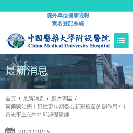
院外單位健康通報
實名登記系統
最新消息
首頁
/
最新消息
/
影片專區
/
荷爾蒙治療︱男性更年期憂心新冠疫苗的副作用? ︱
黃志平主任feat.邱鴻傑醫師
2021/10/15