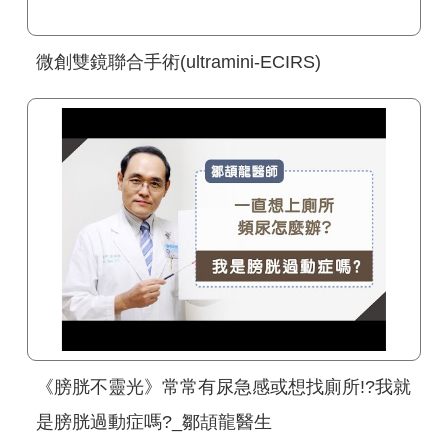
微創雙鏡聯合手術(ultramini-ECIRS)
《膀胱不靈光》常常有尿急感或想找廁所!?我就
是膀胱過動症嗎?_鄒頡龍醫生