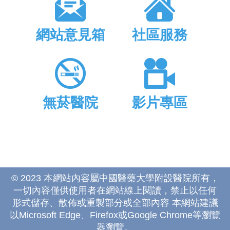
網站意見箱
社區服務
無菸醫院
影片專區
© 2023 本網站內容屬中國醫藥大學附設醫院所有，
一切內容僅供使用者在網站線上閱讀，禁止以任何
形式儲存、散佈或重製部分或全部內容 本網站建議
以Microsoft Edge、Firefox或Google Chrome等瀏覽
器瀏覽。