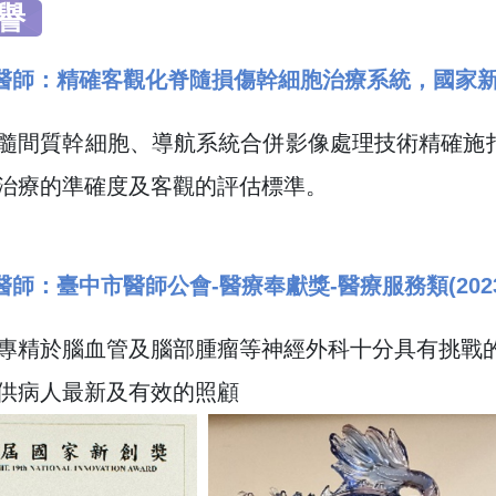
譽
醫師：精確客觀化脊隨損傷幹細胞治療系統，國家新創獎
髓間質幹細胞、導航系統合併影像處理技術精確施
治療的準確度及客觀的評估標準。
師：臺中市醫師公會-醫療奉獻獎-醫療服務類(2023
專精於腦血管及腦部腫瘤等神經外科十分具有挑戰
供病人最新及有效的照顧