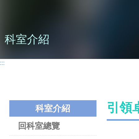
科室介紹
:::
引領
科室介紹
回科室總覽