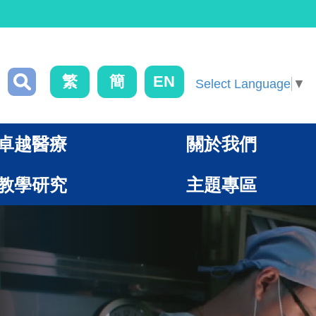
繁
簡
EN
Select Language
▼
卓越醫療
關於我們
教學研究
主題專區