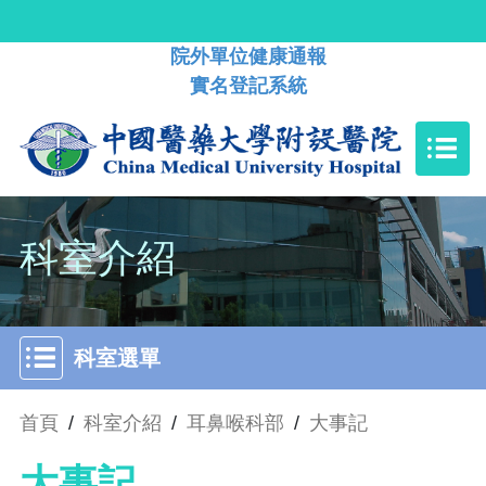
院外單位健康通報
實名登記系統
科室介紹
科室選單
首頁
/
科室介紹
/
耳鼻喉科部
/
大事記
大事記