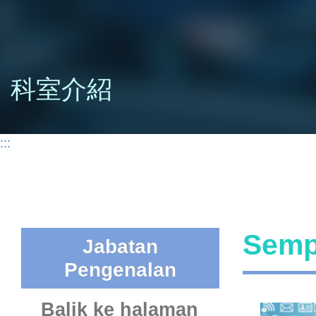
科室介紹
:::
Semp
Jabatan
Pengenalan
Balik ke halaman