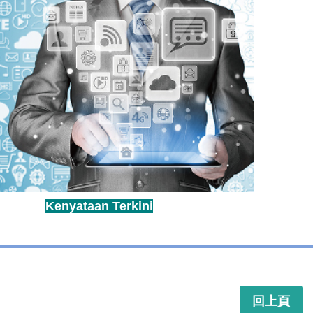
Kenyataan Terkini
回上頁