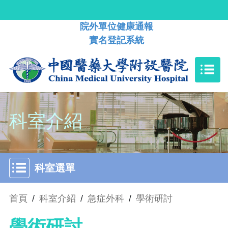
院外單位健康通報
實名登記系統
科室介紹
科室選單
首頁
/
科室介紹
/
急症外科
/
學術研討
學術研討