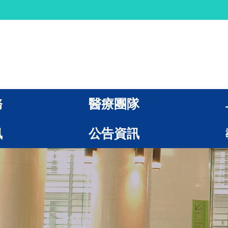
務
醫療團隊
訊
公告資訊