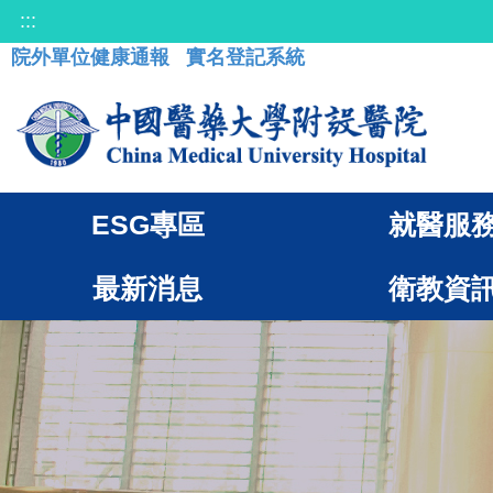
:::
院外單位健康通報
實名登記系統
ESG專區
就醫服
最新消息
衛教資