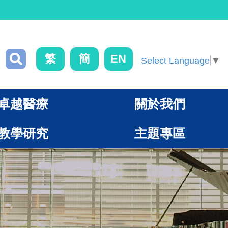
繁
簡
EN
Select Language
▼
卓越醫療
關於我們
教學研究
主題專區