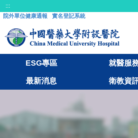
:::
院外單位健康通報
實名登記系統
ESG專區
就醫服
最新消息
衛教資