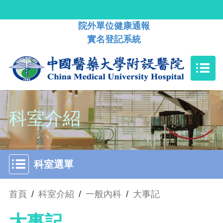
院外單位健康通報
實名登記系統
科室介紹
科室選單
首頁
/
科室介紹
/
一般內科
/
大事記
大事記