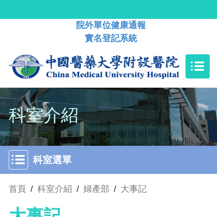
院外單位健康通報
實名登記系統
科室介紹
科室選單
首頁
/
科室介紹
/
婦產部
/
大事記
大事記