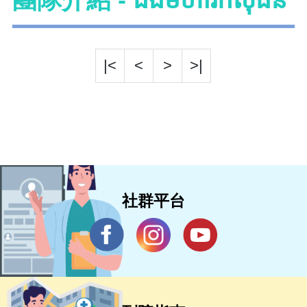
|<
<
>
>|
社群平台