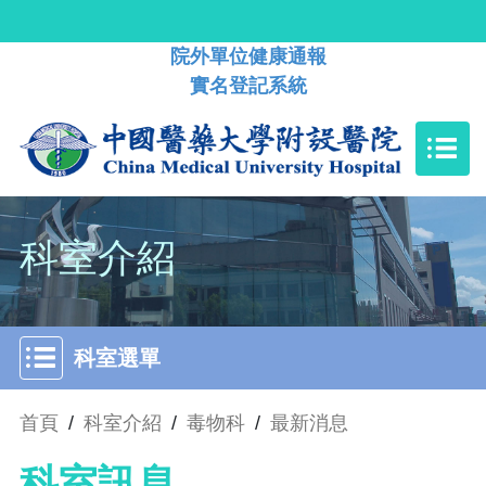
院外單位健康通報
實名登記系統
科室介紹
科室選單
首頁
/
科室介紹
/
毒物科
/
最新消息
科室訊息