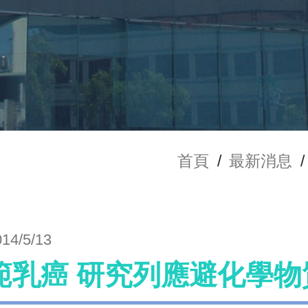
首頁
/
最新消息
/
014/5/13
範乳癌 研究列應避化學物