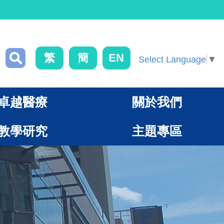
繁
簡
EN
Select Language
▼
卓越醫療
關於我們
教學研究
主題專區