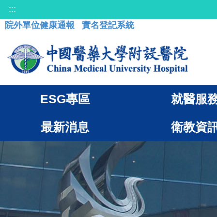
:::
院外單位健康通報
實名登記系統
ESG專區
就醫服
最新消息
衛教資