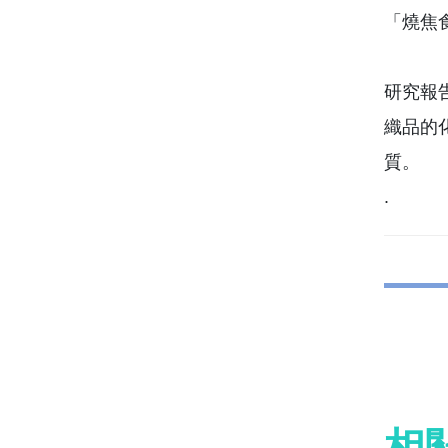
「燒焦
研究報
織品的
質。
.