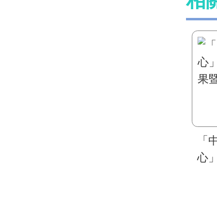
相
「
心
果