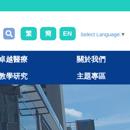
繁
簡
EN
Select Language
▼
卓越醫療
關於我們
教學研究
主題專區