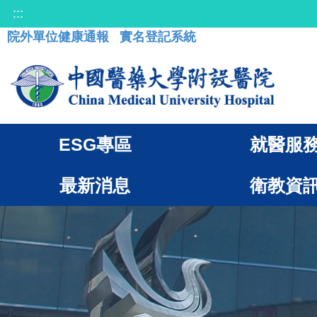
:::
院外單位健康通報
實名登記系統
ESG專區
就醫服
最新消息
衛教資