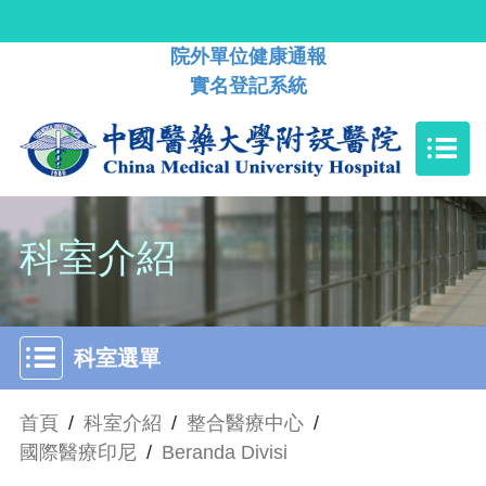
院外單位健康通報
實名登記系統
科室介紹
科室選單
首頁
/
科室介紹
/
整合醫療中心
/
國際醫療印尼
/
Beranda Divisi