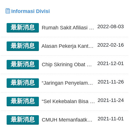
Informasi Divisi
2022-08-03
最新消息
Rumah Sakit Afiliasi China Medical University dan Pemimpin NGS Illumina Mengumumkan Investasi Bersama dalam " Proyek Penelitian Infeksi Sepsis mNGS Infeksi Klinis Akut dan Parah" Berjuang Bagi Pasien Agar Mendapat Obat yang Benar di Waktu Pengobatan Emas
2022-02-16
最新消息
Alasan Pekerja Kantoran Paruh Baya "Tidak Bisa Makan, BAB Tidak Lancar" Adalah Kanker Kolorektal yang Menyumbat Usus Besar Pasien Kanker Kolorektal yang Menyumbat Usus Besar Beruntung Memiliki Stent Logam yang Dapat Menyelamatkan Mereka
2021-12-01
最新消息
Chip Skrining Obat Kanker yang Dipersonalisasi dengan Presisi Tinggi, Terobosan Baru Medis Presisi Kanker
2021-11-26
最新消息
“Jaringan Penyelamat Jantung AI Taiwan Tengah”, Selamatkan Nyawa Lindungi Jantung, Tidak Bisa Ditunda! Sistem Diagnosis Jarak Jauh Sebelum Tiba di Rumah Sakit CMUH untuk Infark Miokard Akut
2021-11-24
最新消息
“Sel Kekebalan Bisa Mengobati Kanker” Kanker yang Sebelumnya Membuat Orang Ketakutan, Ternyata juga bisa Disembuhkan!
2021-11-01
最新消息
CMUH Memanfaatkan Power BI Berhasil Menyelamatkan Nyawa Pasien Mengimpor Platform Azure Secara Menyeluruh, Menyediakan Layanan Medis Cerdas