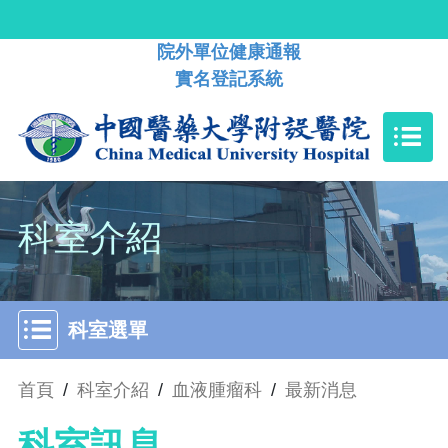
院外單位健康通報
實名登記系統
科室介紹
科室選單
首頁
/
科室介紹
/
血液腫瘤科
/
最新消息
科室訊息