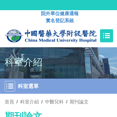
院外單位健康通報
實名登記系統
科室介紹
科室選單
首頁
/
科室介紹
/
中醫兒科
/
期刊論文
期刊論文