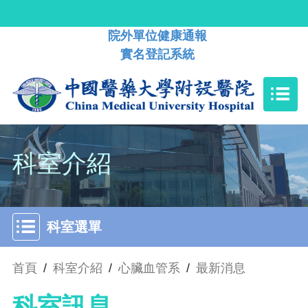
院外單位健康通報
實名登記系統
科室介紹
科室選單
首頁
/
科室介紹
/
心臟血管系
/
最新消息
科室訊息