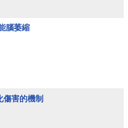
能腦萎縮
化傷害的機制