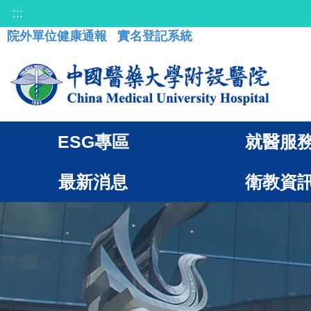
:::
院外單位健康通報
實名登記系統
ESG專區
就醫服
最新消息
衛教資