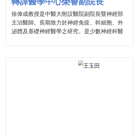
轉譯醫學中心榮譽副院長
徐偉成教授是中醫大附設醫院副院長暨神經部
主治醫師。長期致力於神經免疫、幹細胞、外
泌體及基礎神經醫學之研究。是少數神經科醫
師兼具基礎神經科學研究實力的學者。其於幹
細胞轉譯至臨床治療之研究獨步全球，實質嘉
惠病人。在其支持下，目前有亞急性缺血性中
風，多發性硬化症等第一期的臨床研究案於神
經部進行，是神經醫學創新與突破的重要推
手。