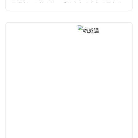
子機制，及其在神經系統疾病發生和發展中的
作用，王院士發明讓藥物能自己找到病變區
域，治療時使正常細胞不受影響，造福人類貢
獻卓著。