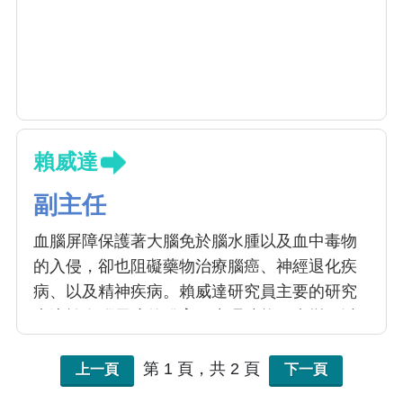
賴威達
副主任
血腦屏障保護著大腦免於腦水腫以及血中毒物
的入侵，卻也阻礙藥物治療腦癌、神經退化疾
病、以及精神疾病。賴威達研究員主要的研究
專注於血腦屏障的發育、生理功能、病變、以
及利用藥物控制血腦屏障通透性的方法。期望
在未來，可以透過調控血腦屏障得以促進大腦
第 1 頁，共 2 頁
上一頁
下一頁
的發育及生理功能、抑制大腦病變、以及幫助