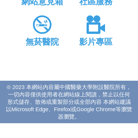
網站意見箱
社區服務
無菸醫院
影片專區
© 2023 本網站內容屬中國醫藥大學附設醫院所有，
一切內容僅供使用者在網站線上閱讀，禁止以任何
形式儲存、散佈或重製部分或全部內容 本網站建議
以Microsoft Edge、Firefox或Google Chrome等瀏覽
器瀏覽。