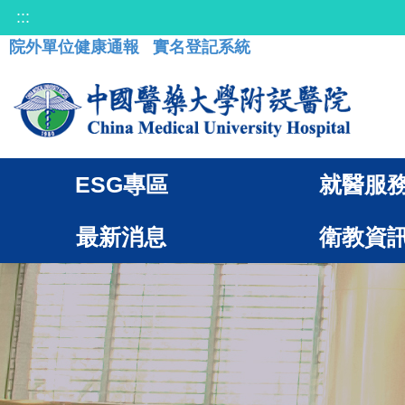
:::
院外單位健康通報
實名登記系統
ESG專區
就醫服
最新消息
衛教資