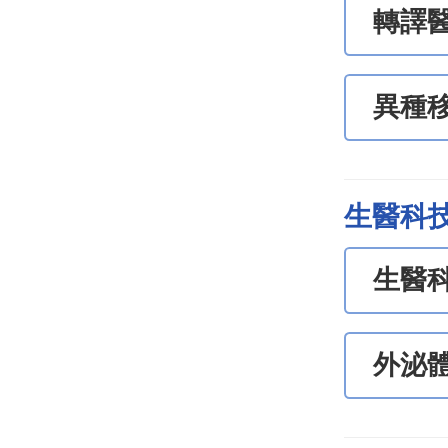
轉譯
異種
生醫科
生醫
外泌