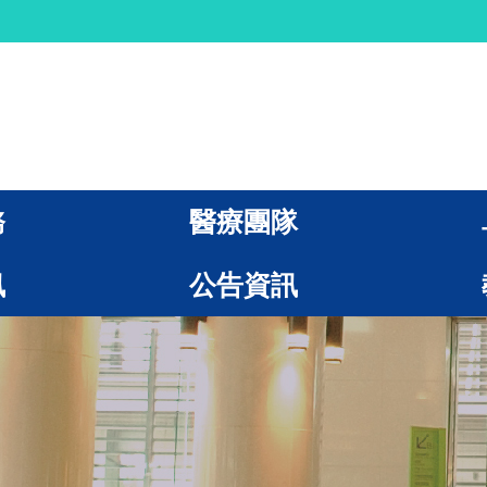
務
醫療團隊
訊
公告資訊