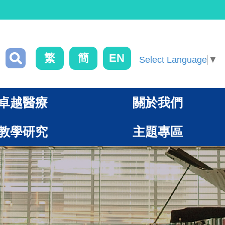
繁
簡
EN
Select Language
▼
卓越醫療
關於我們
教學研究
主題專區