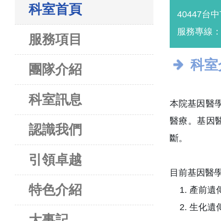
科室首頁
40447台
服務專線：(0
服務項目
科室
團隊介紹
科室訊息
本院基因醫
醫療。基因
認識我們
斷。
引領卓越
目前基因醫
特色介紹
產前遺
生化遺
大事記