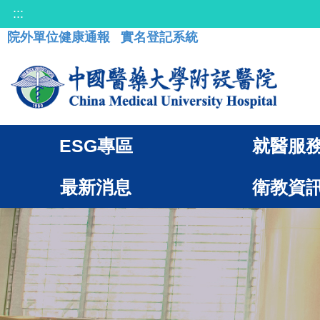
:::
院外單位健康通報
實名登記系統
ESG專區
就醫服
最新消息
衛教資