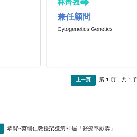
林齊強
兼任顧問
Cytogenetics Genetics
第 1 頁，共 1 
上一頁
恭賀~蔡輔仁教授榮獲第30屆「醫療奉獻獎」