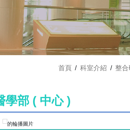
首頁
/
科室介紹
/
整合
學部 ( 中心 )