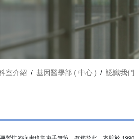
科室介紹
/
基因醫學部 ( 中心 )
/
認識我們
幫忙的病患也常束手無策，有鑑於此，本院於 1990