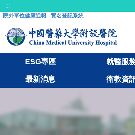
:::
院外單位健康通報
實名登記系統
ESG專區
就醫服
最新消息
衛教資