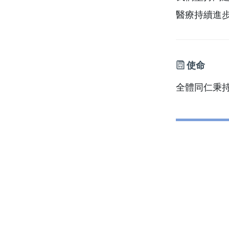
醫療持續進
使命
全體同仁秉