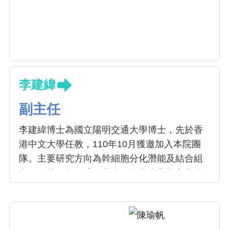
李建緯
副主任
李建緯博士為國立陽明交通大學博士，先於香
港中文大學任教，110年10月獲邀加入本院團
隊。主要研究方向為幹細胞分化潛能及結合組
織工程技術在肝臟、骨骼肌肉疾病與抗衰老治
療的機制探討和臨床轉化應用。目前已發表多
篇同行評議期刊，包括Gastroenterology、
Journal of Advanced Research、 Free Radical