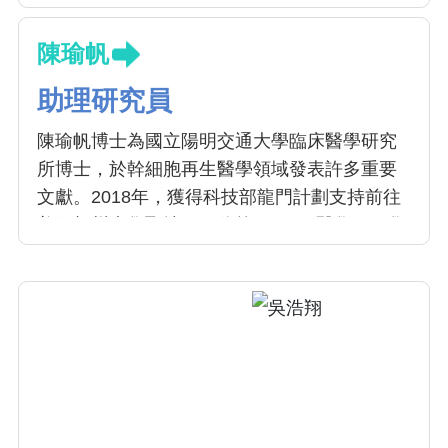
陳瑜帆
助理研究員
陳瑜帆博士為國立陽明交通大學臨床醫學研究
所博士，於幹細胞再生醫學領域發表許多重要
文獻。2018年，獲得科技部龍門計劃支持前往
美國加州大學聖地牙哥分校(UCSD)醫學工程學
系，學習幹細胞組織工程。畢業後繼續擔任
UCSD博士後研究員，並與該校生物科學系合
作，專注於免疫細胞，幹細胞組織工程與再生
醫學等相關研究。專長為：幹細胞生物學、幹
細胞組織工程、免疫學、研究幹細胞再生醫
學。