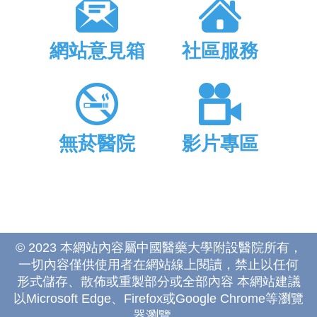
網站意見箱
社區服務
無菸醫院
影片專區
© 2023 本網站內容屬中國醫藥大學附設醫院所有，
一切內容僅供使用者在網站線上閱讀，禁止以任何
形式儲存、散佈或重製部分或全部內容 本網站建議
以Microsoft Edge、Firefox或Google Chrome等瀏覽
器瀏覽。