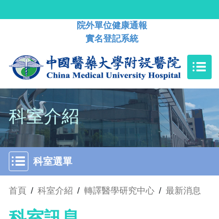
院外單位健康通報
實名登記系統
科室介紹
科室選單
首頁
/
科室介紹
/
轉譯醫學研究中心
/
最新消息
科室訊息