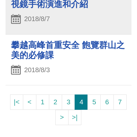
視鏡手術演進和介紹
2018/8/7
攀越高峰首重安全 飽覽群山之
美的必修課
2018/8/3
|<
<
1
2
3
4
5
6
7
>
>|