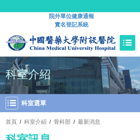
院外單位健康通報
實名登記系統
科室介紹
科室選單
首頁
/
科室介紹
/
骨科部
/
最新消息
科室訊息