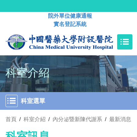
院外單位健康通報
實名登記系統
科室介紹
科室選單
首頁
/
科室介紹
/
內分泌暨新陳代謝系
/
最新消息
科室訊息