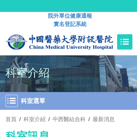
院外單位健康通報
實名登記系統
科室介紹
科室選單
首頁
/
科室介紹
/
中西醫結合科
/
最新消息
科室訊息