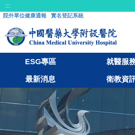
:::
院外單位健康通報
實名登記系統
ESG專區
就醫服
最新消息
衛教資