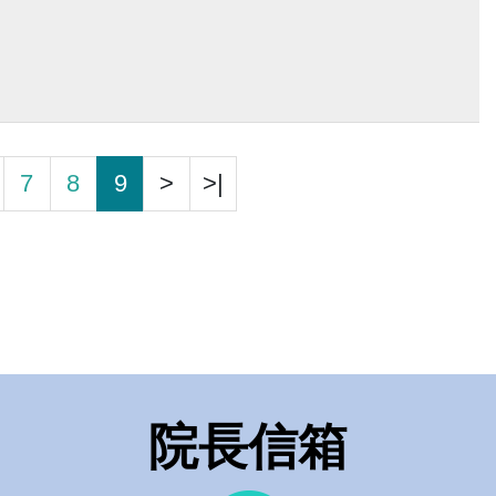
7
8
9
>
>|
院長信箱