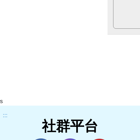
s
:::
社群平台