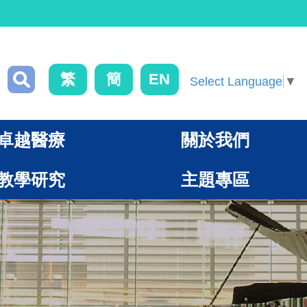
繁
簡
EN
Select Language
▼
卓越醫療
關於我們
教學研究
主題專區