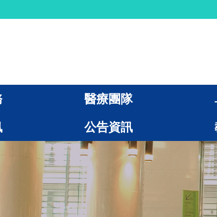
務
醫療團隊
訊
公告資訊