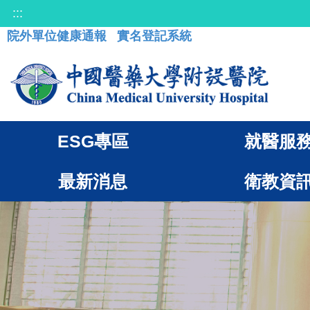
:::
院外單位健康通報
實名登記系統
ESG專區
就醫服
最新消息
衛教資