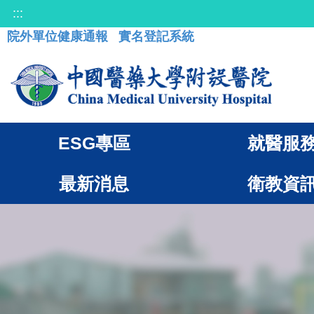
:::
院外單位健康通報
實名登記系統
ESG專區
就醫服
最新消息
衛教資