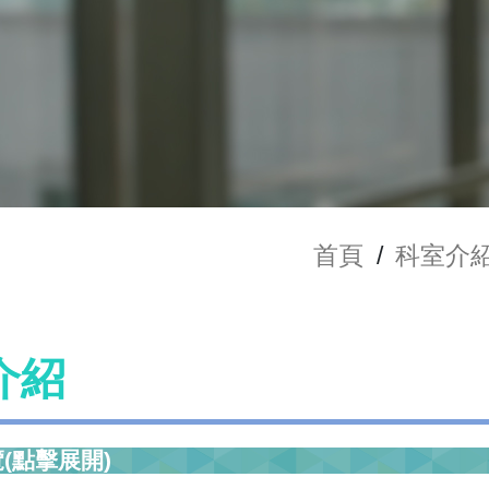
首頁
/
科室介
介紹
(點擊展開)