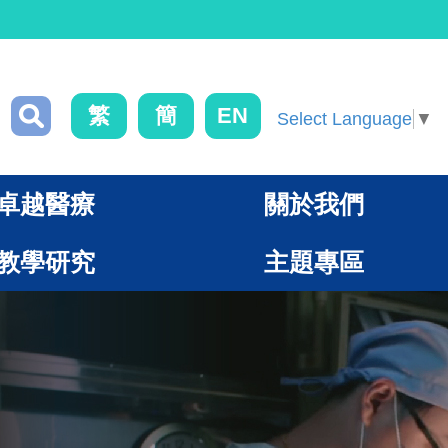
繁
簡
EN
Select Language
▼
卓越醫療
關於我們
教學研究
主題專區