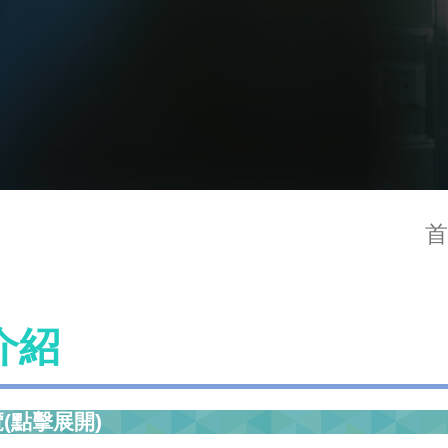
首
介紹
(點擊展開)