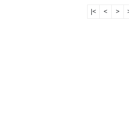
|<
<
>