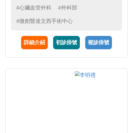
微創及達文西開心手術、不跳停冠狀動脈全動
#心臟血管外科
#外科部
脈繞道手術、瓣膜修補手術、心律不整手術 2.
#微創暨達文西手術中心
主動脈支架：主動脈剝微創支架手術、主動脈
剝離混成式手術、胸腹主動脈瘤微創支架手術
3.心臟移植及心臟輔助器裝手術
詳細介紹
初診掛號
複診掛號