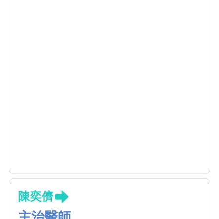
陳奕儕
主治醫師