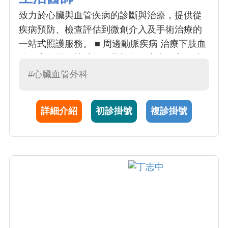
致力於心臟與血管疾病的診斷與治療，提供從
疾病預防、檢查評估到微創介入及手術治療的
一站式照護服務。 ■ 周邊動脈疾病 治療下肢血
管阻塞、間歇性跛行、足部傷口癒合不良、糖
尿病足及肢體缺血等問題，透過藥物、血管擴
#心臟血管外科
張術、支架置放及血管手術改善血液循環。 ■
靜脈疾病 包括靜脈曲張、下肢腫脹、慢性靜脈
詳細介紹
初診掛號
複診掛號
功能不全及深層靜脈血栓等，提供微創治療與
長期追蹤照護。 ■ 洗腎血管通路 專長於洗腎廔
管及人工血管的建立、維護與修復，協助提升
洗腎品質並延長通路使用壽命。 ■ 主動脈疾病
診治胸主動脈瘤、腹主動脈瘤、主動脈剝離等
疾病，依病況提供微創支架或手術治療建議。
■ 急重症血管治療 針對急性血管阻塞、血栓形
成及其他緊急血管疾病提供即時評估與治療。