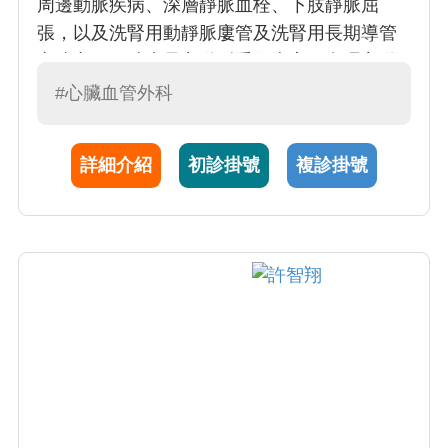
周邊動脈疾病、深層靜脈血栓、下肢靜脈屈
張，以及洗腎用動靜脈廔管及洗腎用長期導管
之建立。同時也是主動脈手術專家，處理主動
脈剝離、胸、腹主動脈瘤傳統及血管腔內支架
#心臟血管外科
置放手術。
詳細介紹
初診掛號
複診掛號