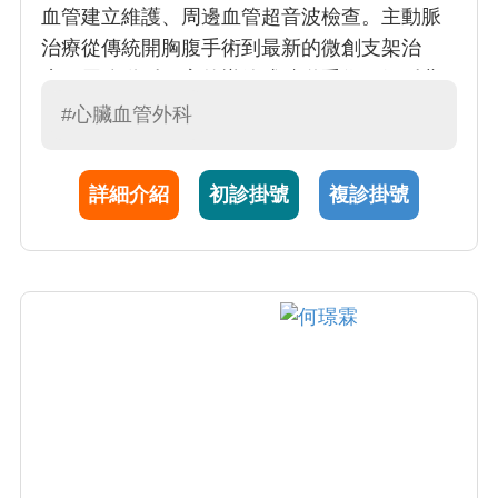
血管建立維護、周邊血管超音波檢查。主動脈
治療從傳統開胸腹手術到最新的微創支架治
療；周邊動脈阻塞的導管或繞道手術，靜脈曲
張微創雷射與硬化劑注射治療、深層靜脈栓塞
#心臟血管外科
導管等。主動脈剝離的手術成果已媲美歐美，
直追日本。改良式葉克膜微創手術的發明人。
詳細介紹
初診掛號
複診掛號
目前亦為外科血管檢查室負責人。