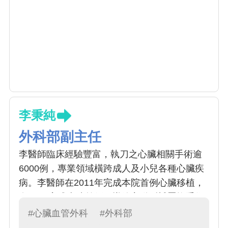
李秉純
外科部副主任
李醫師臨床經驗豐富，執刀之心臟相關手術逾
6000例，專業領域橫跨成人及小兒各種心臟疾
病。李醫師在2011年完成本院首例心臟移植，
在2016完成本院首例經導管主動脈瓣置換手術
(TAVI)，在2017年及2018年分別置放長效型心
#心臟血管外科
#外科部
室輔助器Heartware及Heartmate3，皆是全台