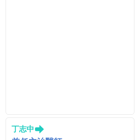
秉持以病人為中心的理念，重視與病人及家屬
充分溝通，依據個別需求制定最合適的治療計
畫，期望以安全、精準且有效的醫療服務，協
助病人恢復健康與生活品質。
丁志中