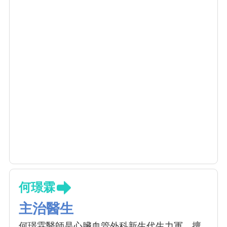
何璟霖
主治醫生
何璟霖醫師是心臟血管外科新生代生力軍，擅