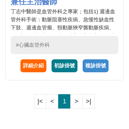
兼任主治醫師
丁志中醫師是血管外科之專家；包括1) 週邊血
管外科手術：動脈阻塞性疾病、急慢性缺血性
下肢、週邊血管瘤、頸動脈狹窄髂動脈疾病、
2)深部靜脈栓塞、下肢靜脈曲張之治療；3) 洗
腎通路外科手術：洗腎用動靜脈廔管及長期導
#心臟血管外科
管之建立
詳細介紹
初診掛號
複診掛號
|<
<
1
>
>|