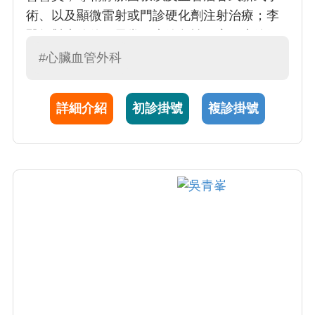
術、以及顯微雷射或門診硬化劑注射治療；李
醫師對廔管使用異常、廔管急性阻塞、廔管氣
球擴張處理有獨到治療方式。李醫師在周邊動
#心臟血管外科
靜脈阻塞疾病治療、糖尿病足治療、慢性潰瘍
傷口處理都有多年經驗。
詳細介紹
初診掛號
複診掛號