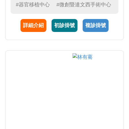
#器官移植中心
#微創暨達文西手術中心
首例；2023年引進Impella心室輔助器為全國第
二例。在現今日新月異的醫療環境，李醫師不
斷追求創新及進步，期望造福更多病患。另
詳細介紹
初診掛號
複診掛號
外，他也專精於複雜性先天性心臟病手術治
療，如法洛氏四合症、大血管轉位、單心室循
環等等。李醫師認為，唯有正確的醫療決策、
謹慎細膩的手術技術及用心的臨床照護，才能
給病人最好的術後生活品質，李醫師也是秉持
著這樣的態度，盡心盡力治療每一個病人。