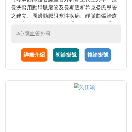
長洗腎用動靜脈廔管及長期透析希克曼氏導管
之建立、周邊動脈阻塞性疾病、靜脈曲張治療
胸腹主動脈疾病微創支架手術、成人心臟手
術、心肺重症患者之葉克膜體外維生系統置
#心臟血管外科
放。
詳細介紹
初診掛號
複診掛號