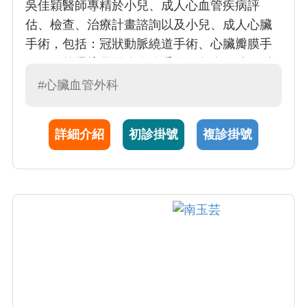
吳佳穎醫師專精於小兒、成人心血管疾病評
估、檢查、治療計畫諮詢以及小兒、成人心臟
手術，包括：冠狀動脈繞道手術、心臟瓣膜手
術。另外還擅長周邊血管手術，包含下肢靜脈
曲張手術、深部靜脈栓塞、周邊動脈阻塞治療
#心臟血管外科
以及洗腎用動靜脈廔管及洗腎用長期導管之建
立
詳細介紹
初診掛號
複診掛號